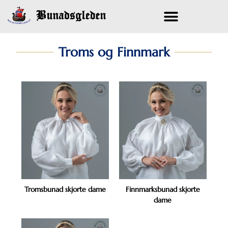
BUNADSKJORTE DAME
Troms og Finnmark
Tromsbunad skjorte dame
Finnmarksbunad skjorte
dame