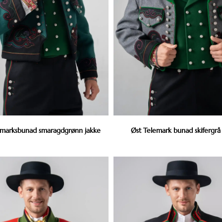
emarksbunad smaragdgrønn jakke
Øst Telemark bunad skifergrå